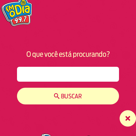
O que você está procurando?
S
e
a
r
BUSCAR
c
h