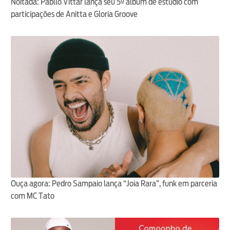
Noitada: Pabllo Vittar lança seu 5º álbum de estúdio com
participações de Anitta e Gloria Groove
Ouça agora: Pedro Sampaio lança “Joia Rara”, funk em parceria
com MC Tato