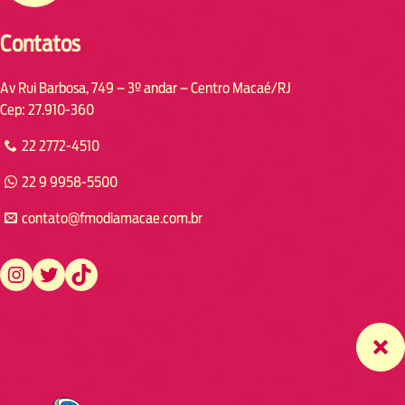
Contatos
Av Rui Barbosa, 749 – 3º andar – Centro Macaé/RJ
Cep: 27.910-360
22 2772-4510
22 9 9958-5500
contato@fmodiamacae.com.br
https://www.instagram.com/fmodia.macae/
https://twitter.com/fmodia.macae/
https://www.tiktok.com/@fmodia.macae