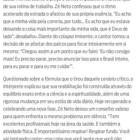
de sua rotina de trabalho. Zé Neto confessou que o ritmo
acelerado da estrada o afastou de sua própria essência. “Eu acho
que a minha vida pela correria, por tudo… Eu acho que eu estava
deixando a coisa mais importante da minha vida, que é Deus de
lado”, desabafou. Diante do colapso iminente, o cantor tomou a
decisão de se afastar dos palcos para focar inteiramente em si
mesmo: “Chegou assim a um ponto que eu falei: ‘Eu não consigo
mais! Eu preciso parar, preciso anunciar isso para o Brasil inteiro,
para eu parar e para eu me cuidar’”.
Questionado sobre a fórmula que o tirou daquele cenário crítico, o
intérprete explicou que sua reabilitação foi construída através do
equilíbrio exato entre a ciência e a espiritualidade, além de uma
rigorosa mudança em seu estilo de vida diário. Hoje recuperado e
celebrando uma nova fase, Zé Neto deixou um conselho valioso
para quem enfrenta o mesmo problema em silêncio. “Tem
excelentes profissionais hoje na área da saúde. E também a
atividade física. É importantíssimo respirar! Respirar fundo. Você
vai tentando conter uma coisa que você sente que você não