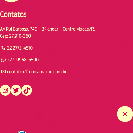
Contatos
Av Rui Barbosa, 749 – 3º andar – Centro Macaé/RJ
Cep: 27.910-360
22 2772-4510
22 9 9958-5500
contato@fmodiamacae.com.br
https://www.instagram.com/fmodia.macae/
https://twitter.com/fmodia.macae/
https://www.tiktok.com/@fmodia.macae