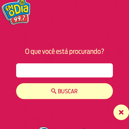
O que você está procurando?
S
e
a
r
BUSCAR
c
h