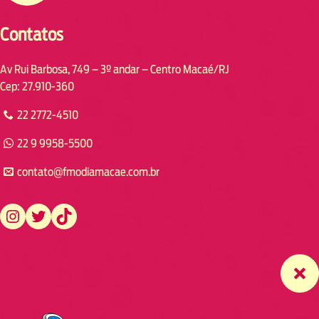
Contatos
Av Rui Barbosa, 749 – 3º andar – Centro Macaé/RJ
Cep: 27.910-360
22 2772-4510
22 9 9958-5500
contato@fmodiamacae.com.br
https://www.instagram.com/fmodia.macae/
https://twitter.com/fmodia.macae/
https://www.tiktok.com/@fmodia.macae