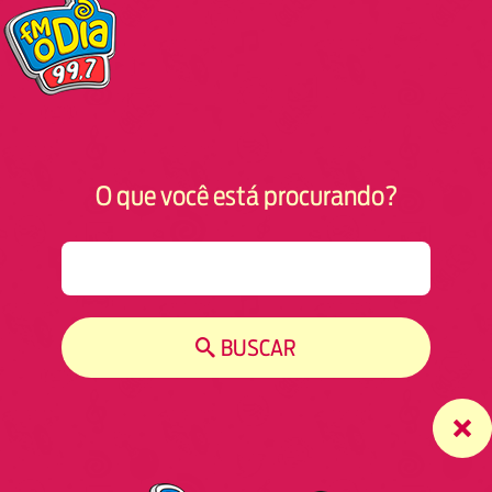
O que você está procurando?
S
e
a
r
BUSCAR
c
h