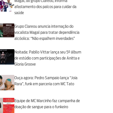
Magal, do grupo Clareou, informa
afastamento dos palcos para cuidar da
saúde
Grupo Clareou anuncia internação do
vocalista Magal para tratar dependência
alcóolica: “Não espalhem inverdades”
Noitada: Pabllo Vittar lança seu 5º álbum
de estúdio com participações de Anitta e
Gloria Groove
Ouça agora: Pedro Sampaio lança “Joia
Rara”, funk em parceria com MC Tato
Equipe de MC Marcinho faz campanha de
doação de sangue para o funkeiro