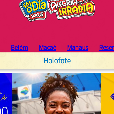
Belém
Macaé
Manaus
Rese
Holofote