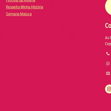
Festival da Alegria
Respeita Minha História
Semana Maluca
Co
Av 
Cep
https://www.instagram.com/fmodia.macae/