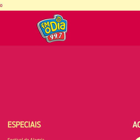
co
ESPECIAIS
A