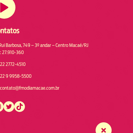
ntatos
Rui Barbosa, 749 – 3º andar – Centro Macaé/RJ
: 27.910-360
22 2772-4510
22 9 9958-5500
contato@fmodiamacae.com.br
https://twitter.com/fmodia.macae/
https://www.tiktok.com/@fmodia.macae