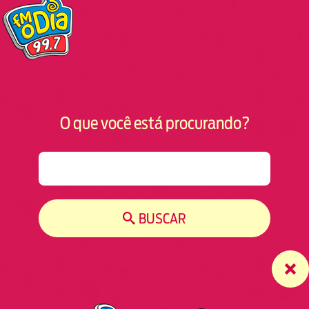
O que você está procurando?
S
e
a
r
BUSCAR
c
h