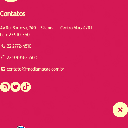
Contatos
Av Rui Barbosa, 749 – 3º andar – Centro Macaé/RJ
Cep: 27.910-360
22 2772-4510
22 9 9958-5500
contato@fmodiamacae.com.br
https://www.instagram.com/fmodia.macae/
https://twitter.com/fmodia.macae/
https://www.tiktok.com/@fmodia.macae