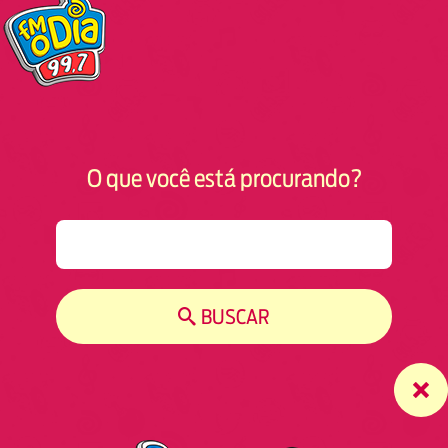
O que você está procurando?
S
e
a
r
BUSCAR
c
h