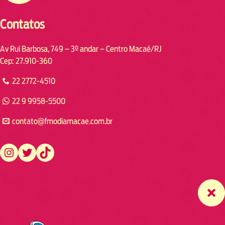
Contatos
Av Rui Barbosa, 749 – 3º andar – Centro Macaé/RJ
Cep: 27.910-360
22 2772-4510
22 9 9958-5500
contato@fmodiamacae.com.br
https://www.instagram.com/fmodia.macae/
https://twitter.com/fmodia.macae/
https://www.tiktok.com/@fmodia.macae