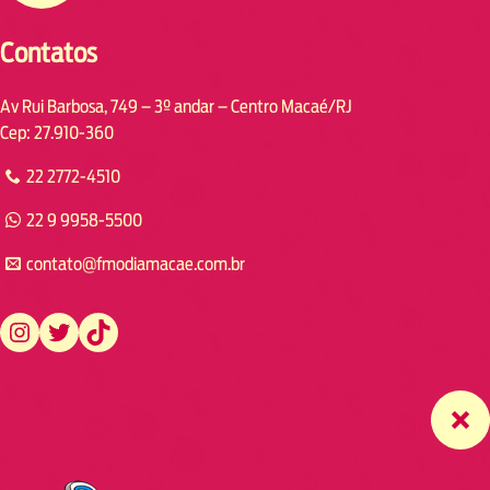
Contatos
Av Rui Barbosa, 749 – 3º andar – Centro Macaé/RJ
Cep: 27.910-360
22 2772-4510
22 9 9958-5500
contato@fmodiamacae.com.br
https://www.instagram.com/fmodia.macae/
https://twitter.com/fmodia.macae/
https://www.tiktok.com/@fmodia.macae