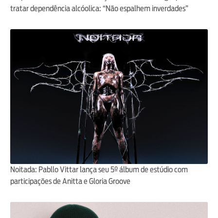
tratar dependência alcóolica: “Não espalhem inverdades”
Noitada: Pabllo Vittar lança seu 5º álbum de estúdio com
participações de Anitta e Gloria Groove