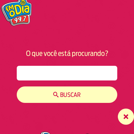
O que você está procurando?
S
e
a
r
BUSCAR
c
h