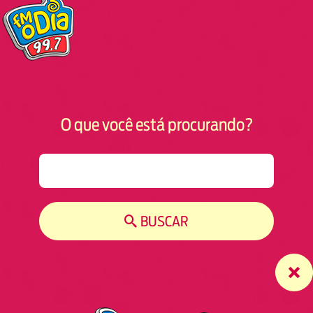
O que você está procurando?
S
e
a
r
BUSCAR
c
h