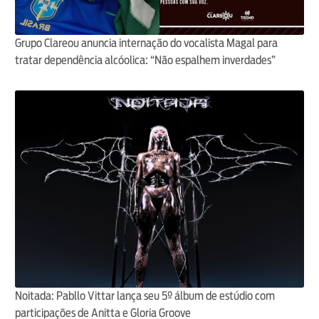
Grupo Clareou anuncia internação do vocalista Magal para
tratar dependência alcóolica: “Não espalhem inverdades”
Noitada: Pabllo Vittar lança seu 5º álbum de estúdio com
participações de Anitta e Gloria Groove