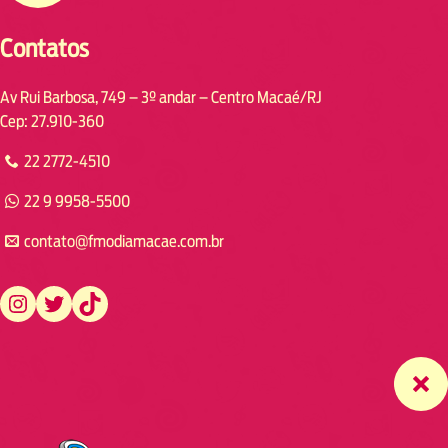
Contatos
Av Rui Barbosa, 749 – 3º andar – Centro Macaé/RJ
Cep: 27.910-360
22 2772-4510
22 9 9958-5500
contato@fmodiamacae.com.br
https://www.instagram.com/fmodia.macae/
https://twitter.com/fmodia.macae/
https://www.tiktok.com/@fmodia.macae