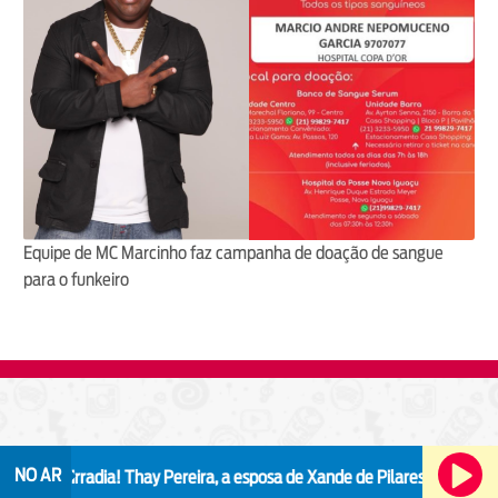
Equipe de MC Marcinho faz campanha de doação de sangue
para o funkeiro
NO AR
radia!
Thay Pereira, a esposa de Xande de Pilares, faz alerta após episó