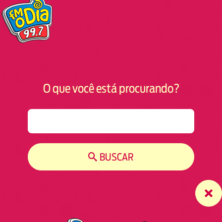
O que você está procurando?
S
e
a
r
BUSCAR
c
h