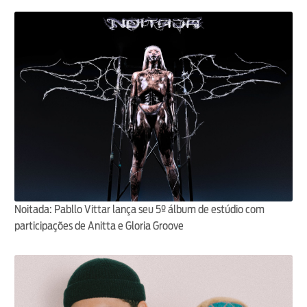
Noitada: Pabllo Vittar lança seu 5º álbum de estúdio com
participações de Anitta e Gloria Groove