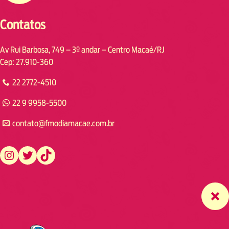
Contatos
Av Rui Barbosa, 749 – 3º andar – Centro Macaé/RJ
Cep: 27.910-360
22 2772-4510
22 9 9958-5500
contato@fmodiamacae.com.br
https://www.instagram.com/fmodia.macae/
https://twitter.com/fmodia.macae/
https://www.tiktok.com/@fmodia.macae