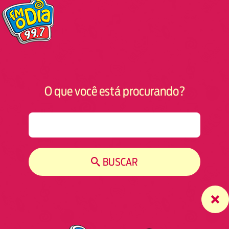
O que você está procurando?
S
e
a
r
BUSCAR
c
h