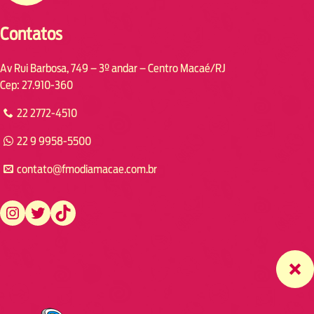
Contatos
Av Rui Barbosa, 749 – 3º andar – Centro Macaé/RJ
Cep: 27.910-360
22 2772-4510
22 9 9958-5500
contato@fmodiamacae.com.br
https://www.instagram.com/fmodia.macae/
https://twitter.com/fmodia.macae/
https://www.tiktok.com/@fmodia.macae