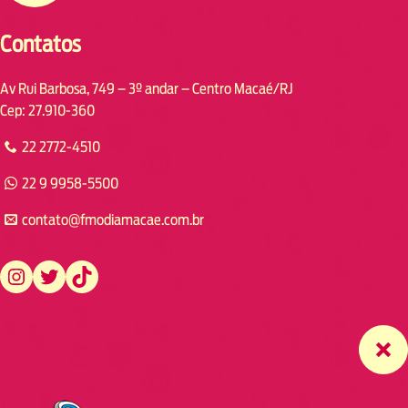
Contatos
Av Rui Barbosa, 749 – 3º andar – Centro Macaé/RJ
Cep: 27.910-360
22 2772-4510
22 9 9958-5500
contato@fmodiamacae.com.br
https://www.instagram.com/fmodia.macae/
https://twitter.com/fmodia.macae/
https://www.tiktok.com/@fmodia.macae