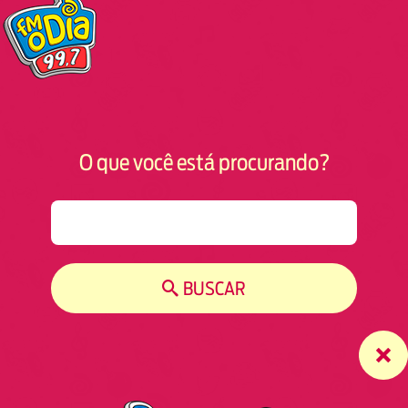
O que você está procurando?
S
e
a
r
BUSCAR
c
h