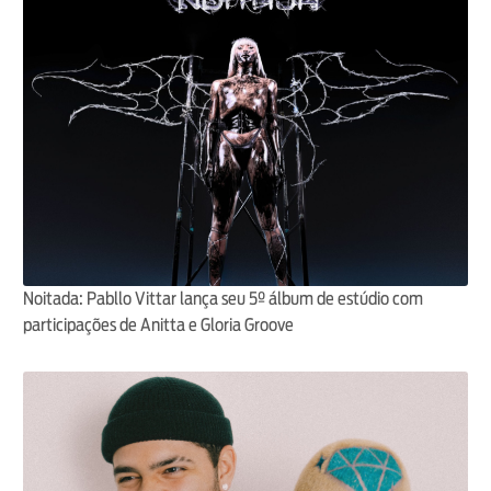
Noitada: Pabllo Vittar lança seu 5º álbum de estúdio com
participações de Anitta e Gloria Groove