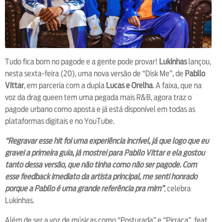
Tudo fica bom no pagode e a gente pode provar!
Lukinhas
lançou,
nesta sexta-feira (20), uma nova versão de “Disk Me”, de
Pabllo
Vittar
, em parceria com a dupla
Lucas e Orelha
. A faixa, que na
voz da drag queen tem uma pegada mais R&B, agora traz o
pagode urbano como aposta e já está disponível em todas as
plataformas digitais e no YouTube.
“Regravar esse hit foi uma experiência incrível, já que logo que eu
gravei a primeira guia, já mostrei para Pabllo Vittar e ela gostou
tanto dessa versão, que não tinha como não ser pagode. Com
esse feedback imediato da artista principal, me senti honrado
porque a Pabllo é uma grande referência pra mim”
, celebra
Lukinhas.
Além de ser a voz de músicas como “Posturada” e “Pirraça”, feat