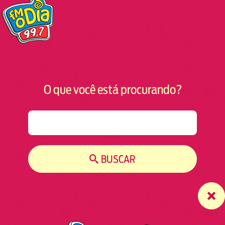
O que você está procurando?
S
e
a
r
BUSCAR
c
h