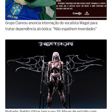
Grupo Clareou anuncia internação do vocalista Magal para
tratar dependência alcóolica: “Não espalhem inverdades”
Noitada: Pabllo Vittar lança seu 5º álbum de estúdio com