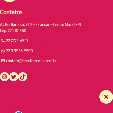
Contatos
Av Rui Barbosa, 749 – 3º andar – Centro Macaé/RJ
Cep: 27.910-360
22 2772-4510
22 9 9958-5500
contato@fmodiamacae.com.br
https://www.instagram.com/fmodia.macae/
https://twitter.com/fmodia.macae/
https://www.tiktok.com/@fmodia.macae