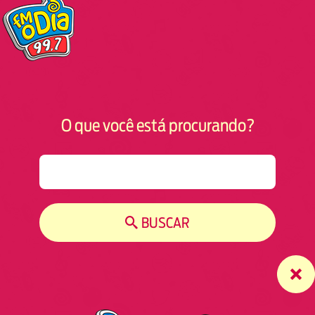
O que você está procurando?
S
e
a
r
BUSCAR
c
h