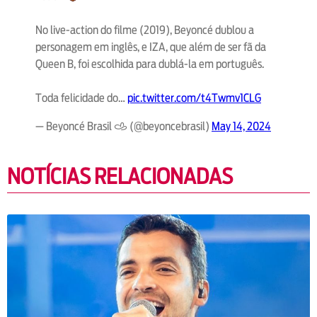
No live-action do filme (2019), Beyoncé dublou a
personagem em inglês, e IZA, que além de ser fã da
Queen B, foi escolhida para dublá-la em português.
Toda felicidade do…
pic.twitter.com/t4Twmv1CLG
— Beyoncé Brasil 𐚁 (@beyoncebrasil)
May 14, 2024
NOTÍCIAS RELACIONADAS