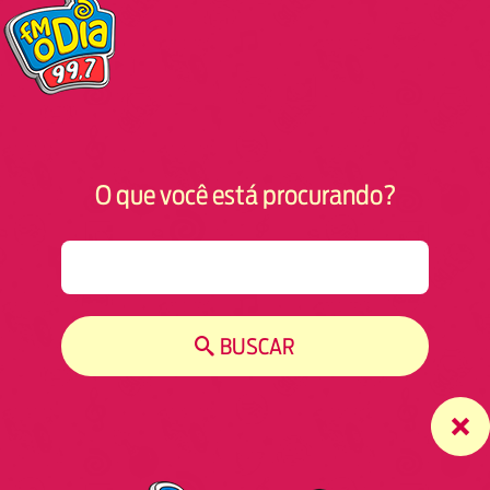
O que você está procurando?
S
e
a
r
BUSCAR
c
h