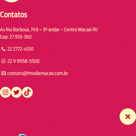
Contatos
Av Rui Barbosa, 749 – 3º andar – Centro Macaé/RJ
Cep: 27.910-360
22 2772-4510
22 9 9958-5500
contato@fmodiamacae.com.br
https://www.instagram.com/fmodia.macae/
https://twitter.com/fmodia.macae/
https://www.tiktok.com/@fmodia.macae