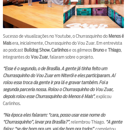
Sucesso de visualizações no Youtube, o Churrasquinho do
Menos é
Mais
era, inicialmente, Churrasquinho do Vou Zuar. Em entrevista
ao podcast
Bulldog Show
,
Carlinhos
e os gêmeos
Bruno
e
Thiago
,
integrantes do
Vou Zuar
, falaram sobre o projeto.
“Esse é o segundo, o de Brasília. A gente já tinha feito um
Churrasquinho do Vou Zuar em Niterói e eles participaram. Aí
rolou essa troca da gente ir pra lá e gravar também. Foi a
segunda parceria nossa. Rolou o Churrasquinho do Vou Zuar,
depois rolou esse Churrasquinho do Menos é Mais”
, explicou
Carlinhos.
“Na época eles falaram: “cara, posso usar esse nome do
“Churrasquinho”, levar pra Brasília?”
, relembrou Thiago.
“A gente
falou: “se der bom pra um, vai dar bom pra todos”
, completou