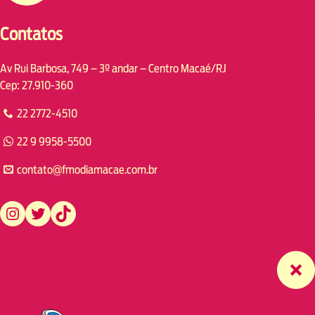
Contatos
Av Rui Barbosa, 749 – 3º andar – Centro Macaé/RJ
Cep: 27.910-360
22 2772-4510
22 9 9958-5500
contato@fmodiamacae.com.br
https://www.instagram.com/fmodia.macae/
https://twitter.com/fmodia.macae/
https://www.tiktok.com/@fmodia.macae