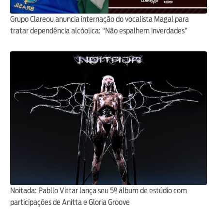
Grupo Clareou anuncia internação do vocalista Magal para
tratar dependência alcóolica: “Não espalhem inverdades”
Noitada: Pabllo Vittar lança seu 5º álbum de estúdio com
participações de Anitta e Gloria Groove