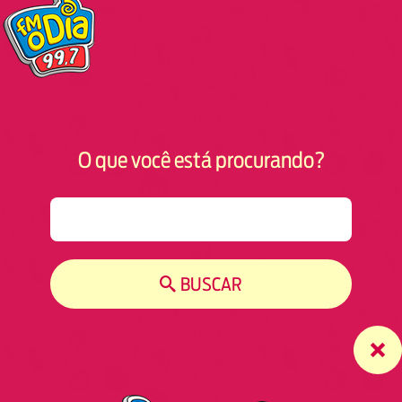
O que você está procurando?
S
e
a
r
BUSCAR
c
h