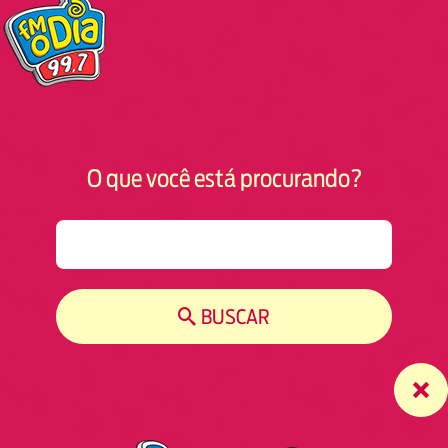
O que você está procurando?
S
e
a
r
BUSCAR
c
h