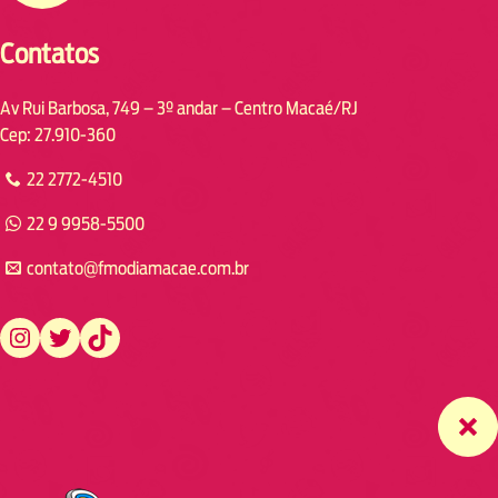
Contatos
Av Rui Barbosa, 749 – 3º andar – Centro Macaé/RJ
Cep: 27.910-360
22 2772-4510
22 9 9958-5500
contato@fmodiamacae.com.br
https://www.instagram.com/fmodia.macae/
https://twitter.com/fmodia.macae/
https://www.tiktok.com/@fmodia.macae