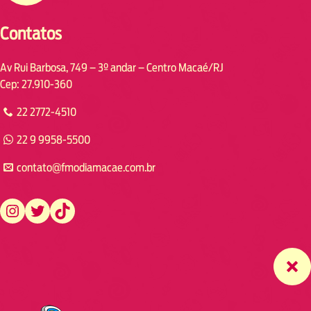
Contatos
Av Rui Barbosa, 749 – 3º andar – Centro Macaé/RJ
Cep: 27.910-360
22 2772-4510
22 9 9958-5500
contato@fmodiamacae.com.br
https://www.instagram.com/fmodia.macae/
https://twitter.com/fmodia.macae/
https://www.tiktok.com/@fmodia.macae