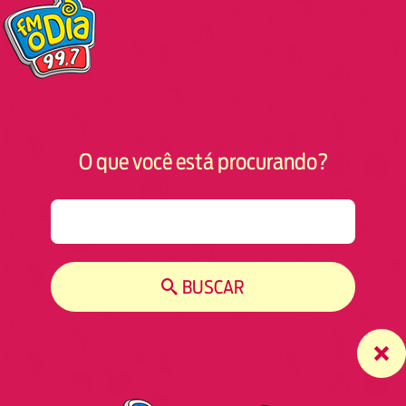
O que você está procurando?
S
e
a
r
BUSCAR
c
h