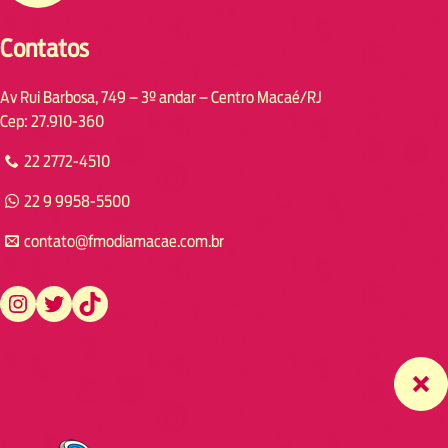
Contatos
Av Rui Barbosa, 749 – 3º andar – Centro Macaé/RJ
Cep: 27.910-360
22 2772-4510
22 9 9958-5500
contato@fmodiamacae.com.br
https://www.instagram.com/fmodia.macae/
https://twitter.com/fmodia.macae/
https://www.tiktok.com/@fmodia.macae