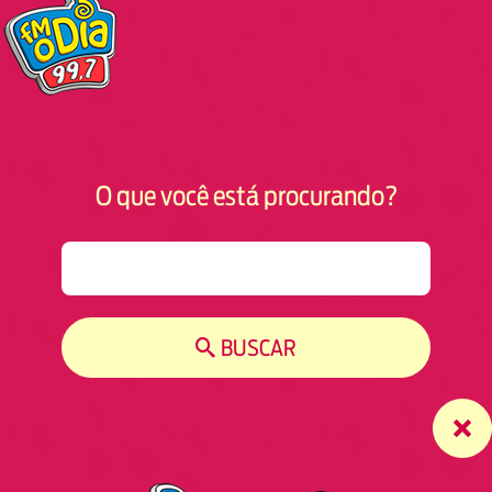
O que você está procurando?
S
e
a
r
BUSCAR
c
h