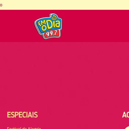
co
ESPECIAIS
A