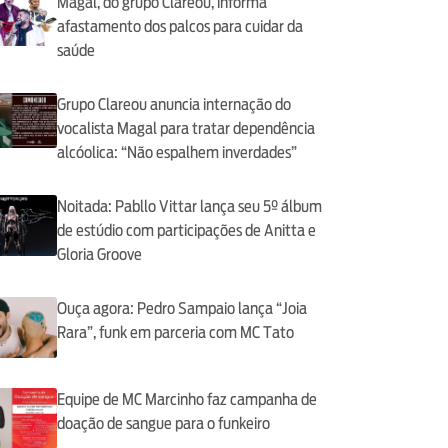
Magal, do grupo Clareou, informa
afastamento dos palcos para cuidar da
saúde
Grupo Clareou anuncia internação do
vocalista Magal para tratar dependência
alcóolica: “Não espalhem inverdades”
Noitada: Pabllo Vittar lança seu 5º álbum
de estúdio com participações de Anitta e
Gloria Groove
Ouça agora: Pedro Sampaio lança “Joia
Rara”, funk em parceria com MC Tato
Equipe de MC Marcinho faz campanha de
doação de sangue para o funkeiro