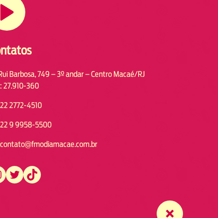
ntatos
Rui Barbosa, 749 – 3º andar – Centro Macaé/RJ
: 27.910-360
22 2772-4510
22 9 9958-5500
contato@fmodiamacae.com.br
https://twitter.com/fmodia.macae/
https://www.tiktok.com/@fmodia.macae