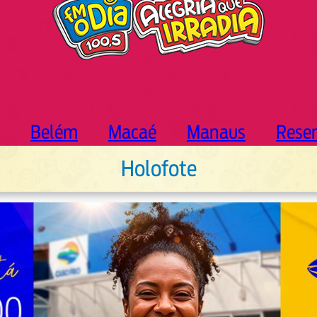
Belém
Macaé
Manaus
Rese
Holofote