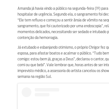
Amanda já havia vindo a público na segunda-feira (1º) para 
hospitalar de urgência. Segundo ela, o sangramento foi de
“Ele tem refluxo e começou a sentir ânsia de vômito na se
sangramento, que foi cauterizado por uma endoscopia”, rela
momentos delicados, necessitando ser sedado e intubado p
contenção da hemorragia.
Já extubado e esbanjando otimismo, o próprio Chrigor fez qu
esposa, para afastar boatos e acalmar o público. “Tudo 
comigo: estou bem já, graças a Deus”, declarou o cantor, q
comi ou que bebi”. Vale lembrar que, horas antes de ser int
imprevisto médico, a assessoria do artista cancelou os sho
semana na região Sul.