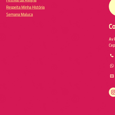
Festival da Alegria
Respeita Minha História
Semana Maluca
Co
Av 
Cep
https://www.instagram.com/fmodia.macae/