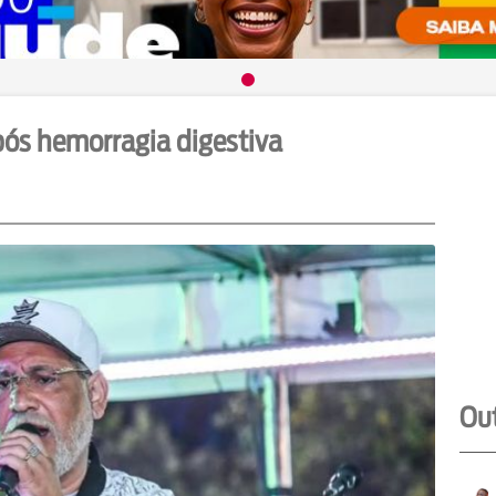
após hemorragia digestiva
Out