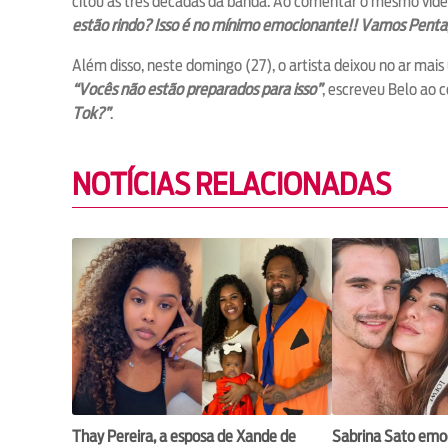
citou as três décadas da banda. Ao comentar o mesmo vídeo 
estão rindo? Isso é no mínimo emocionante!! Vamos Pent
Além disso, neste domingo (27), o artista deixou no ar mai
“Vocês não estão preparados para isso”
, escreveu Belo ao 
Tok?”
.
NOTÍCIAS RELACIONADAS
Thay Pereira, a esposa de Xande de
Sabrina Sato emo