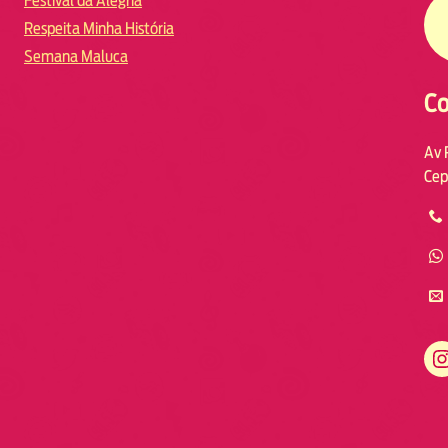
Festival da Alegria
Respeita Minha História
Semana Maluca
Co
Av 
Cep
https://www.instagram.com/fmodia.macae/