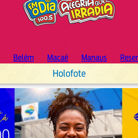
Belém
Macaé
Manaus
Rese
Holofote