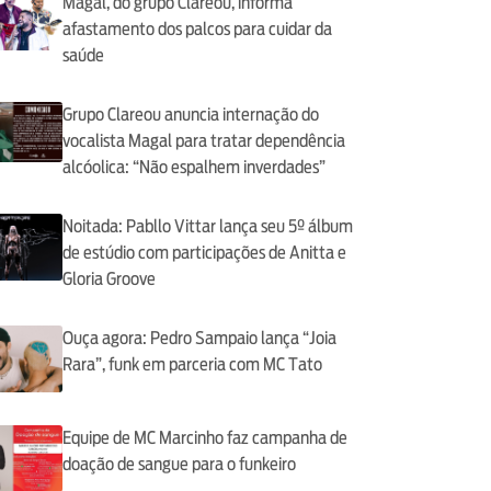
Magal, do grupo Clareou, informa
afastamento dos palcos para cuidar da
saúde
Grupo Clareou anuncia internação do
vocalista Magal para tratar dependência
alcóolica: “Não espalhem inverdades”
Noitada: Pabllo Vittar lança seu 5º álbum
de estúdio com participações de Anitta e
Gloria Groove
Ouça agora: Pedro Sampaio lança “Joia
Rara”, funk em parceria com MC Tato
Equipe de MC Marcinho faz campanha de
doação de sangue para o funkeiro