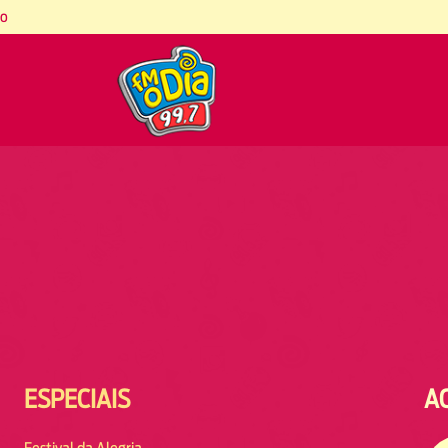
co
ESPECIAIS
A