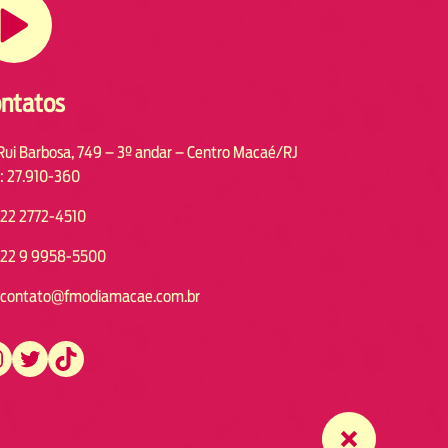
ntatos
Rui Barbosa, 749 – 3º andar – Centro Macaé/RJ
: 27.910-360
22 2772-4510
22 9 9958-5500
contato@fmodiamacae.com.br
https://twitter.com/fmodia.macae/
https://www.tiktok.com/@fmodia.macae