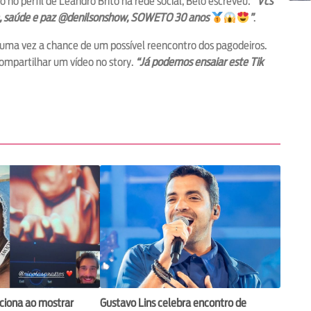
no perfil de Leandro Brito na rede social, Belo escreveu:
“Vcs
a, saúde e paz @denilsonshow, SOWETO 30 anos
”
.
s uma vez a chance de um possível reencontro dos pagodeiros.
compartilhar um vídeo no story.
“Já podemos ensaiar este Tik
ciona ao mostrar
Gustavo Lins celebra encontro de