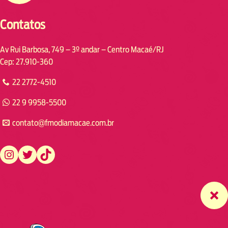
Contatos
Av Rui Barbosa, 749 – 3º andar – Centro Macaé/RJ
Cep: 27.910-360
22 2772-4510
22 9 9958-5500
contato@fmodiamacae.com.br
https://www.instagram.com/fmodia.macae/
https://twitter.com/fmodia.macae/
https://www.tiktok.com/@fmodia.macae