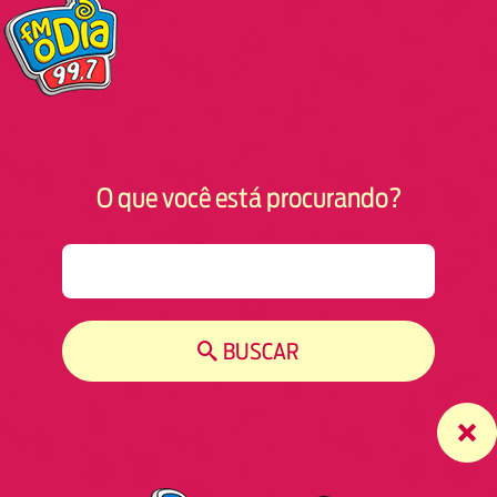
O que você está procurando?
S
e
a
r
BUSCAR
c
h