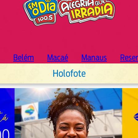
Belém
Macaé
Manaus
Rese
Holofote