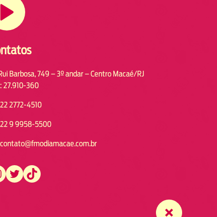
ntatos
Rui Barbosa, 749 – 3º andar – Centro Macaé/RJ
: 27.910-360
22 2772-4510
22 9 9958-5500
contato@fmodiamacae.com.br
https://twitter.com/fmodia.macae/
https://www.tiktok.com/@fmodia.macae