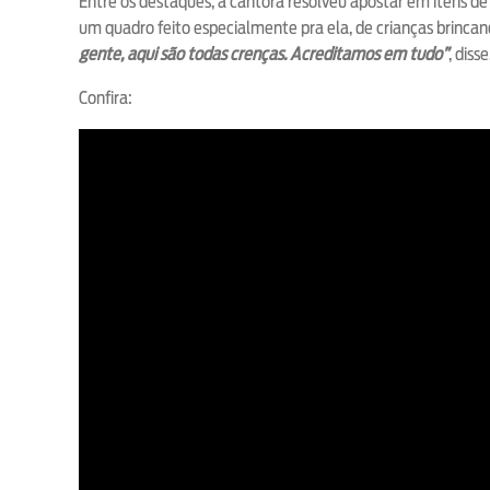
Entre os destaques, a cantora resolveu apostar em itens 
um quadro feito especialmente pra ela, de crianças brincand
gente, aqui são todas crenças. Acreditamos em tudo”
, disse
Confira: