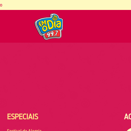
co
ESPECIAIS
A