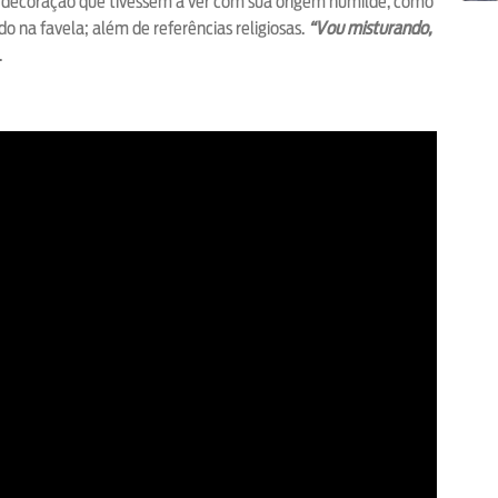
de decoração que tivessem a ver com sua origem humilde, como
o na favela; além de referências religiosas.
“Vou misturando,
.