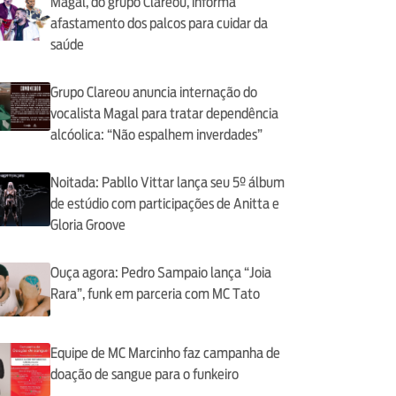
Magal, do grupo Clareou, informa
afastamento dos palcos para cuidar da
saúde
Grupo Clareou anuncia internação do
vocalista Magal para tratar dependência
alcóolica: “Não espalhem inverdades”
Noitada: Pabllo Vittar lança seu 5º álbum
de estúdio com participações de Anitta e
Gloria Groove
Ouça agora: Pedro Sampaio lança “Joia
Rara”, funk em parceria com MC Tato
Equipe de MC Marcinho faz campanha de
doação de sangue para o funkeiro