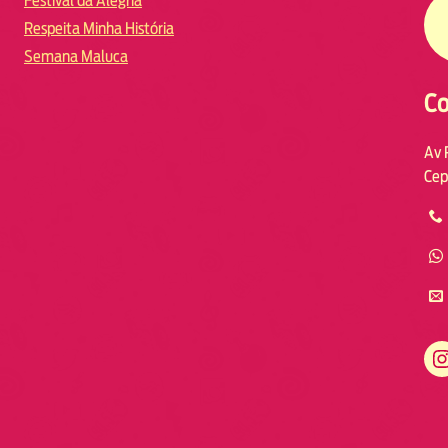
Festival da Alegria
Respeita Minha História
Semana Maluca
Co
Av 
Cep
https://www.instagram.com/fmodia.macae/