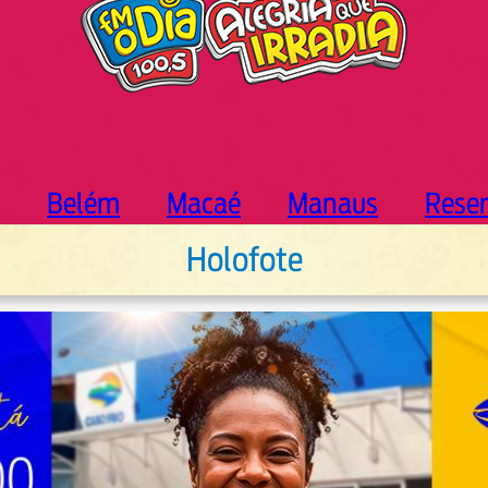
Belém
Macaé
Manaus
Rese
Holofote