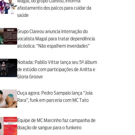
Magal, do grupo Clareou, informa
afastamento dos palcos para cuidar da
saúde
Grupo Clareou anuncia internação do
vocalista Magal para tratar dependência
alcóolica: “Não espalhem inverdades”
Noitada: Pabllo Vittar lança seu 5º álbum
de estúdio com participações de Anitta e
Gloria Groove
Ouça agora: Pedro Sampaio lança “Joia
Rara”, funk em parceria com MC Tato
Equipe de MC Marcinho faz campanha de
doação de sangue para o funkeiro