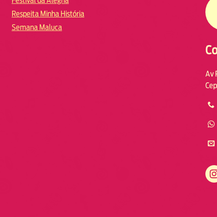
Festival da Alegria
Respeita Minha História
Semana Maluca
Co
Av 
Cep
https://www.instagram.com/fmodia.macae/