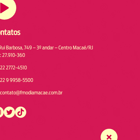
ntatos
Rui Barbosa, 749 – 3º andar – Centro Macaé/RJ
: 27.910-360
22 2772-4510
22 9 9958-5500
contato@fmodiamacae.com.br
https://twitter.com/fmodia.macae/
https://www.tiktok.com/@fmodia.macae