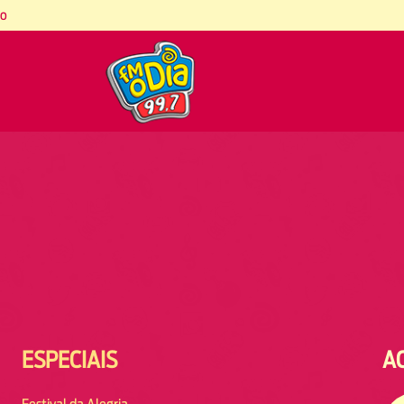
co
ESPECIAIS
A