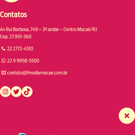
Contatos
Av Rui Barbosa, 749 – 3º andar – Centro Macaé/RJ
Cep: 27.910-360
22 2772-4510
22 9 9958-5500
contato@fmodiamacae.com.br
https://www.instagram.com/fmodia.macae/
https://twitter.com/fmodia.macae/
https://www.tiktok.com/@fmodia.macae