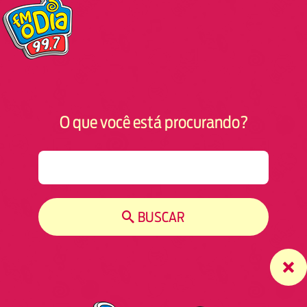
O que você está procurando?
S
e
a
r
BUSCAR
c
h