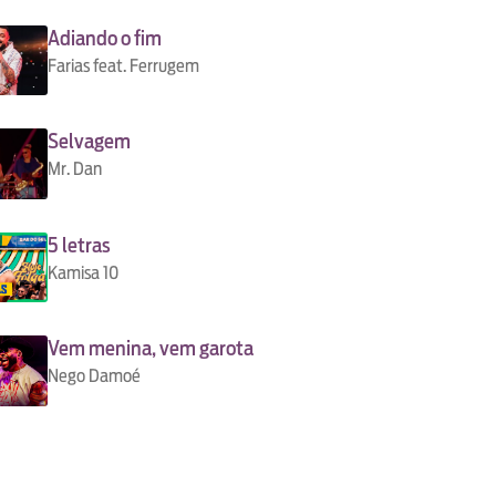
Adiando o fim
Farias feat. Ferrugem
Selvagem
Mr. Dan
5 letras
Kamisa 10
Vem menina, vem garota
Nego Damoé