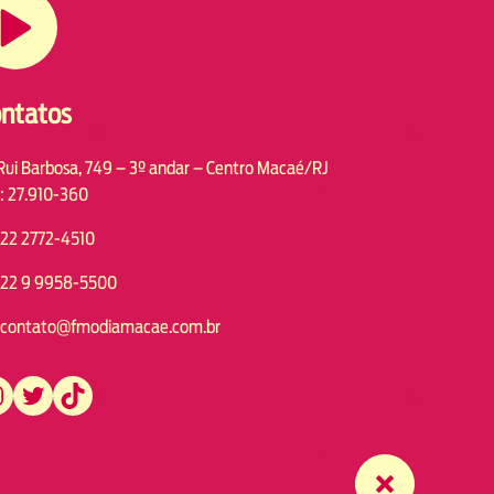
ntatos
Rui Barbosa, 749 – 3º andar – Centro Macaé/RJ
: 27.910-360
22 2772-4510
22 9 9958-5500
contato@fmodiamacae.com.br
https://twitter.com/fmodia.macae/
https://www.tiktok.com/@fmodia.macae