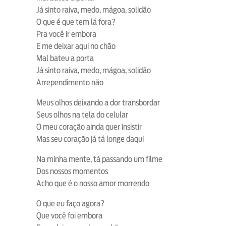
Já sinto raiva, medo, mágoa, solidão
O que é que tem lá fora?
Pra você ir embora
E me deixar aqui no chão
Mal bateu a porta
Já sinto raiva, medo, mágoa, solidão
Arrependimento não
Meus olhos deixando a dor transbordar
Seus olhos na tela do celular
O meu coração ainda quer insistir
Mas seu coração já tá longe daqui
Na minha mente, tá passando um filme
Dos nossos momentos
Acho que é o nosso amor morrendo
O que eu faço agora?
Que você foi embora