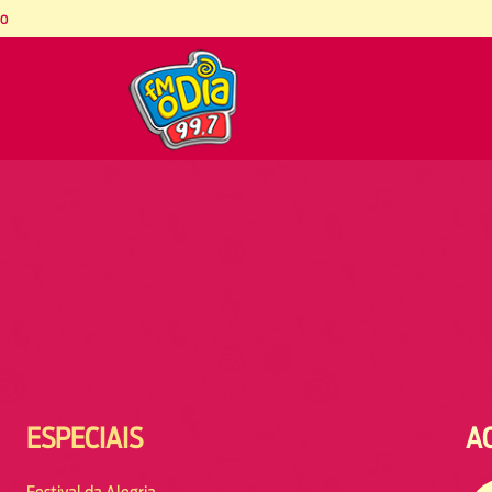
co
ESPECIAIS
A