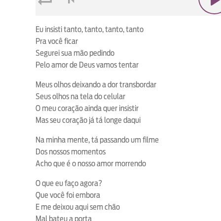
loop
voltar
play
Eu insisti tanto, tanto, tanto, tanto
Pra você ficar
Segurei sua mão pedindo
Pelo amor de Deus vamos tentar
Meus olhos deixando a dor transbordar
Seus olhos na tela do celular
O meu coração ainda quer insistir
Mas seu coração já tá longe daqui
Na minha mente, tá passando um filme
Dos nossos momentos
Acho que é o nosso amor morrendo
O que eu faço agora?
Que você foi embora
E me deixou aqui sem chão
Mal bateu a porta