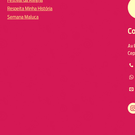
Festival da Alegria
Respeita Minha História
Semana Maluca
Co
Av 
Cep
https://www.instagram.com/fmodia.macae/