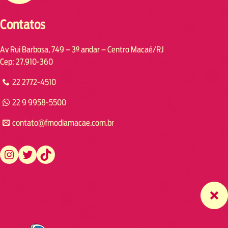
Contatos
Av Rui Barbosa, 749 – 3º andar – Centro Macaé/RJ
Cep: 27.910-360
22 2772-4510
22 9 9958-5500
contato@fmodiamacae.com.br
https://www.instagram.com/fmodia.macae/
https://twitter.com/fmodia.macae/
https://www.tiktok.com/@fmodia.macae