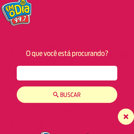
O que você está procurando?
S
e
a
r
BUSCAR
c
h