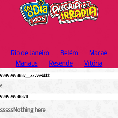
Rio de Janeiro
Belém
Macaé
Manaus
Resende
Vitória
6
sssssNothing here