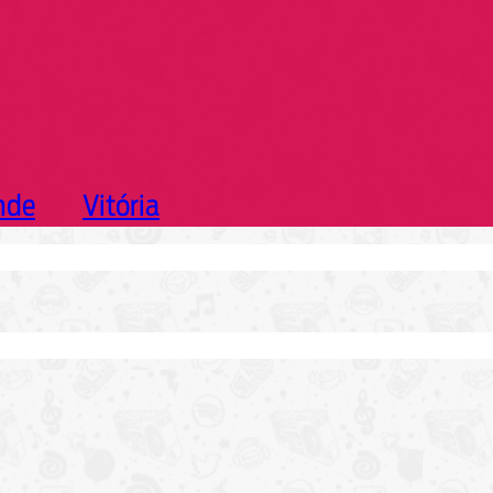
nde
Vitória