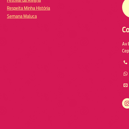
Festival da Alegria
Respeita Minha História
Semana Maluca
Co
Av 
Cep
https://www.instagram.com/fmodia.macae/