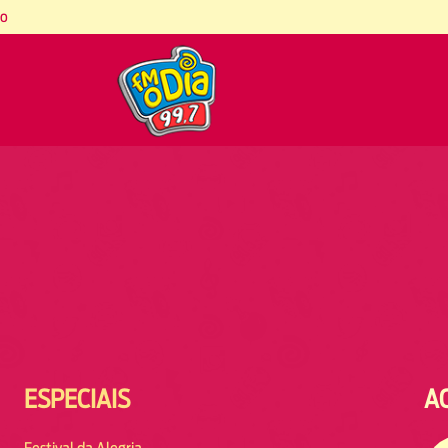
co
ESPECIAIS
A