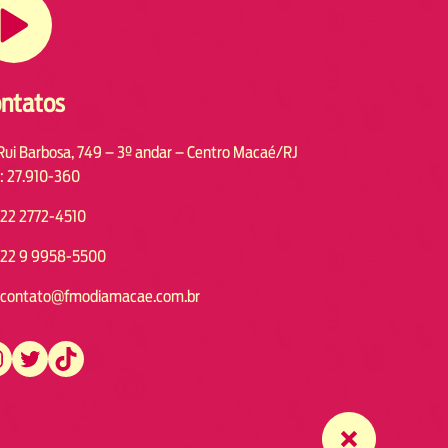
ntatos
Rui Barbosa, 749 – 3º andar – Centro Macaé/RJ
: 27.910-360
22 2772-4510
22 9 9958-5500
contato@fmodiamacae.com.br
https://twitter.com/fmodia.macae/
https://www.tiktok.com/@fmodia.macae