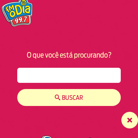
O que você está procurando?
S
e
a
r
BUSCAR
c
h