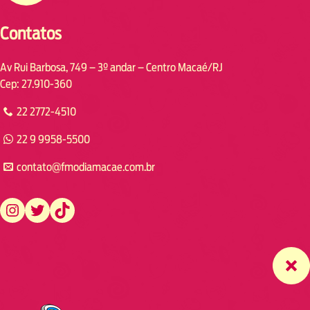
Contatos
Av Rui Barbosa, 749 – 3º andar – Centro Macaé/RJ
Cep: 27.910-360
22 2772-4510
22 9 9958-5500
contato@fmodiamacae.com.br
https://www.instagram.com/fmodia.macae/
https://twitter.com/fmodia.macae/
https://www.tiktok.com/@fmodia.macae