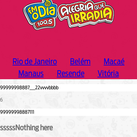
Rio de Janeiro
Belém
Macaé
Manaus
Resende
Vitória
6
sssssNothing here