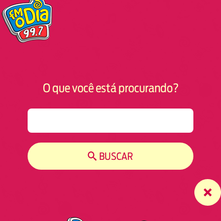
O que você está procurando?
S
e
a
r
BUSCAR
c
h