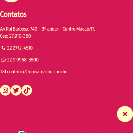
Contatos
Av Rui Barbosa, 749 – 3º andar – Centro Macaé/RJ
Cep: 27.910-360
22 2772-4510
22 9 9958-5500
contato@fmodiamacae.com.br
https://www.instagram.com/fmodia.macae/
https://twitter.com/fmodia.macae/
https://www.tiktok.com/@fmodia.macae