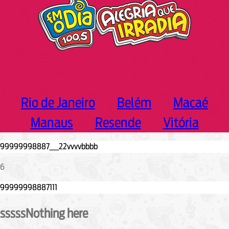
Rio de Janeiro
Belém
Macaé
Manaus
Resende
Vitória
6
sssssNothing here