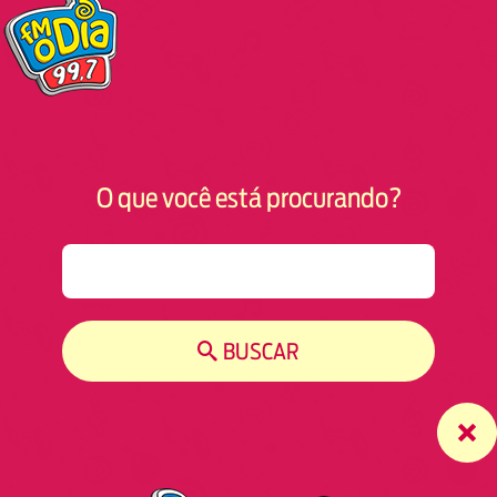
O que você está procurando?
S
e
a
r
BUSCAR
c
h