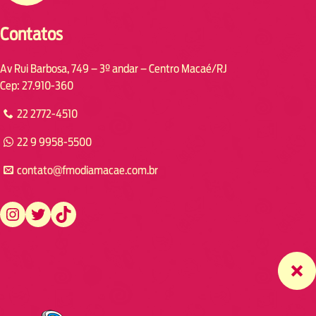
Contatos
Av Rui Barbosa, 749 – 3º andar – Centro Macaé/RJ
Cep: 27.910-360
22 2772-4510
22 9 9958-5500
contato@fmodiamacae.com.br
https://www.instagram.com/fmodia.macae/
https://twitter.com/fmodia.macae/
https://www.tiktok.com/@fmodia.macae