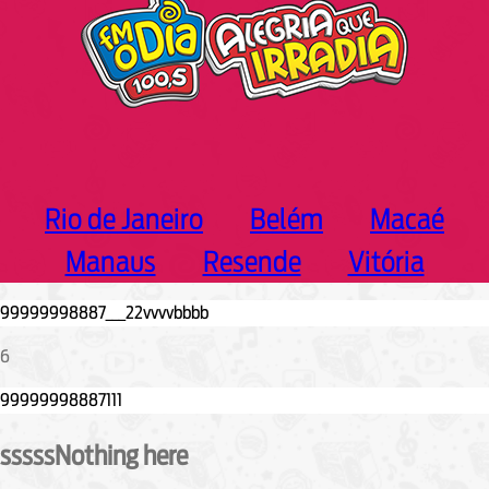
Rio de Janeiro
Belém
Macaé
Manaus
Resende
Vitória
6
sssssNothing here