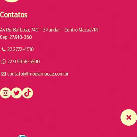
Contatos
Av Rui Barbosa, 749 – 3º andar – Centro Macaé/RJ
Cep: 27.910-360
22 2772-4510
22 9 9958-5500
contato@fmodiamacae.com.br
https://www.instagram.com/fmodia.macae/
https://twitter.com/fmodia.macae/
https://www.tiktok.com/@fmodia.macae