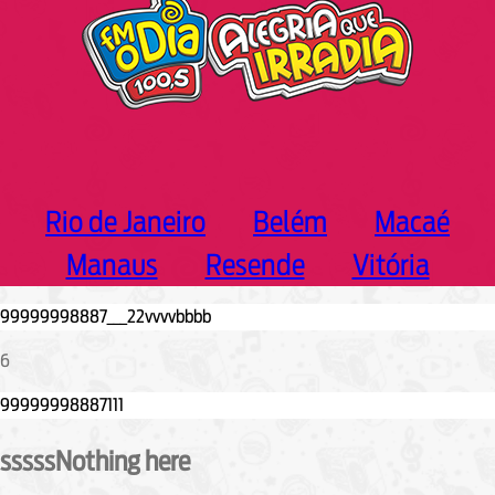
Rio de Janeiro
Belém
Macaé
Manaus
Resende
Vitória
6
sssssNothing here