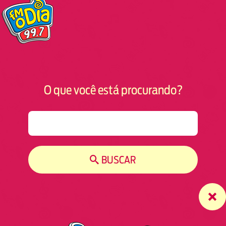
O que você está procurando?
S
e
a
r
BUSCAR
c
h