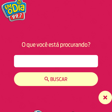
O que você está procurando?
S
e
a
r
BUSCAR
c
h