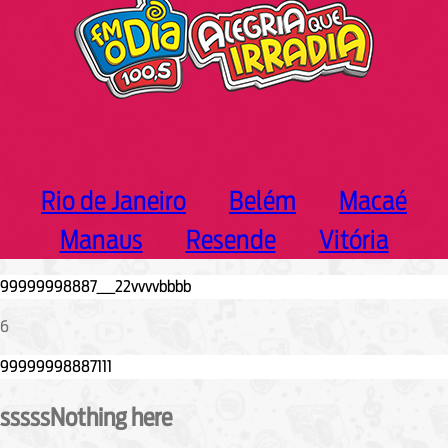
Rio de Janeiro
Belém
Macaé
Manaus
Resende
Vitória
6
sssssNothing here