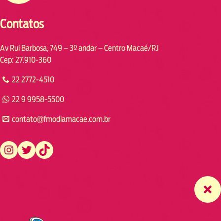
Contatos
Av Rui Barbosa, 749 – 3º andar – Centro Macaé/RJ
Cep: 27.910-360
22 2772-4510
22 9 9958-5500
contato@fmodiamacae.com.br
https://www.instagram.com/fmodia.macae/
https://twitter.com/fmodia.macae/
https://www.tiktok.com/@fmodia.macae