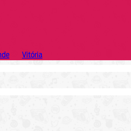
nde
Vitória