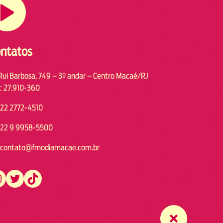
ntatos
Rui Barbosa, 749 – 3º andar – Centro Macaé/RJ
: 27.910-360
22 2772-4510
22 9 9958-5500
contato@fmodiamacae.com.br
https://twitter.com/fmodia.macae/
https://www.tiktok.com/@fmodia.macae