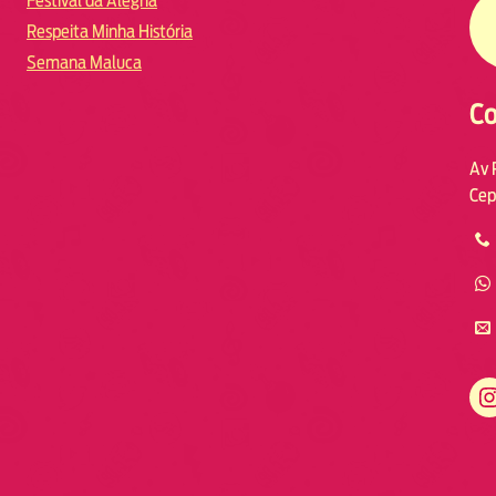
Festival da Alegria
Respeita Minha História
Semana Maluca
Co
Av 
Cep
https://www.instagram.com/fmodia.macae/