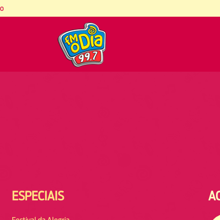
co
ESPECIAIS
A