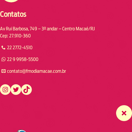
Contatos
Av Rui Barbosa, 749 – 3º andar – Centro Macaé/RJ
Cep: 27.910-360
22 2772-4510
22 9 9958-5500
contato@fmodiamacae.com.br
https://www.instagram.com/fmodia.macae/
https://twitter.com/fmodia.macae/
https://www.tiktok.com/@fmodia.macae