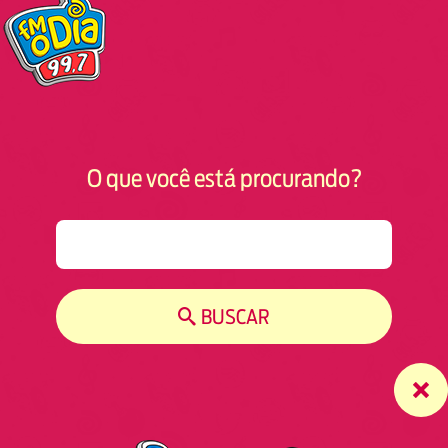
O que você está procurando?
S
e
a
r
BUSCAR
c
h