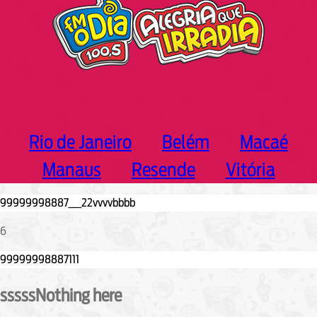
Rio de Janeiro
Belém
Macaé
Manaus
Resende
Vitória
6
sssssNothing here