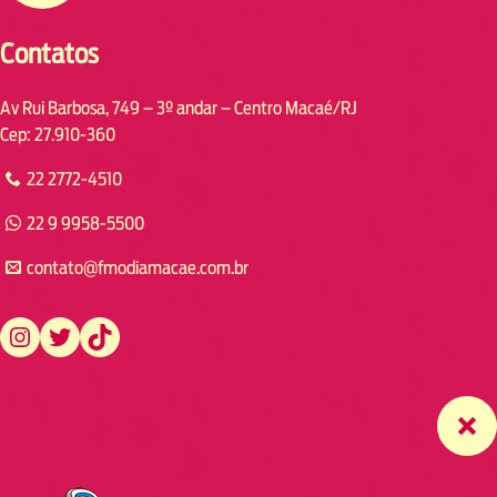
Contatos
Av Rui Barbosa, 749 – 3º andar – Centro Macaé/RJ
Cep: 27.910-360
22 2772-4510
22 9 9958-5500
contato@fmodiamacae.com.br
https://www.instagram.com/fmodia.macae/
https://twitter.com/fmodia.macae/
https://www.tiktok.com/@fmodia.macae