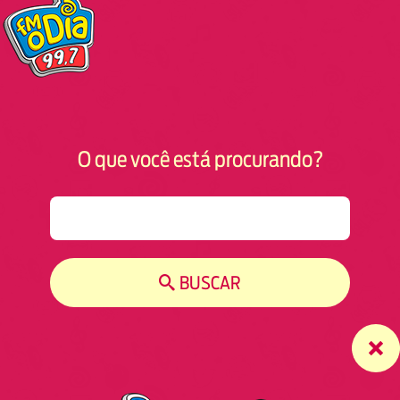
O que você está procurando?
S
e
a
r
BUSCAR
c
h