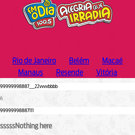
Rio de Janeiro
Belém
Macaé
Manaus
Resende
Vitória
6
sssssNothing here