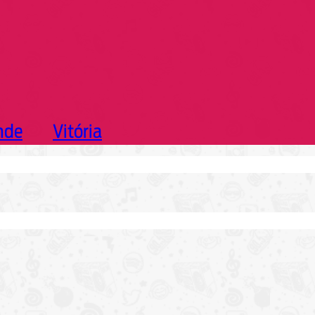
nde
Vitória