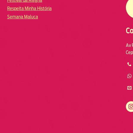
Festival da Alegria
Respeita Minha História
Semana Maluca
Co
Av 
Cep
https://www.instagram.com/fmodia.macae/