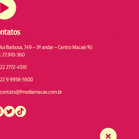
ntatos
Rui Barbosa, 749 – 3º andar – Centro Macaé/RJ
: 27.910-360
22 2772-4510
22 9 9958-5500
contato@fmodiamacae.com.br
https://twitter.com/fmodia.macae/
https://www.tiktok.com/@fmodia.macae