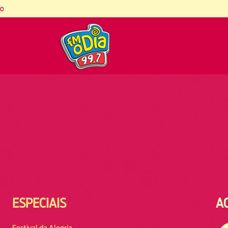
co
ESPECIAIS
A