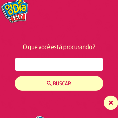
O que você está procurando?
S
e
a
r
BUSCAR
c
h