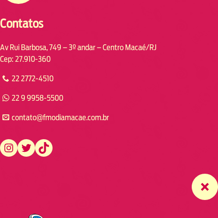
Contatos
Av Rui Barbosa, 749 – 3º andar – Centro Macaé/RJ
Cep: 27.910-360
22 2772-4510
22 9 9958-5500
contato@fmodiamacae.com.br
https://www.instagram.com/fmodia.macae/
https://twitter.com/fmodia.macae/
https://www.tiktok.com/@fmodia.macae