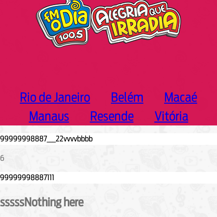
Rio de Janeiro
Belém
Macaé
Manaus
Resende
Vitória
6
sssssNothing here