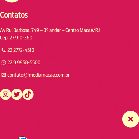
Contatos
Av Rui Barbosa, 749 – 3º andar – Centro Macaé/RJ
Cep: 27.910-360
22 2772-4510
22 9 9958-5500
contato@fmodiamacae.com.br
https://www.instagram.com/fmodia.macae/
https://twitter.com/fmodia.macae/
https://www.tiktok.com/@fmodia.macae