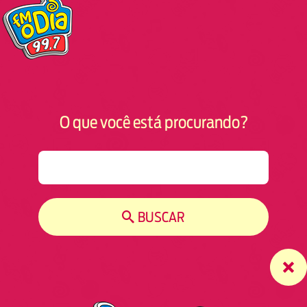
O que você está procurando?
S
e
a
r
BUSCAR
c
h