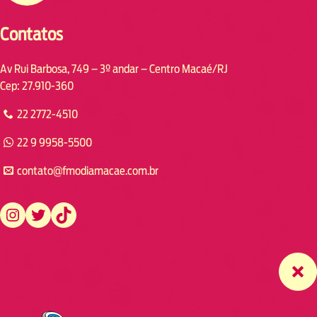
Contatos
Av Rui Barbosa, 749 – 3º andar – Centro Macaé/RJ
Cep: 27.910-360
22 2772-4510
22 9 9958-5500
contato@fmodiamacae.com.br
https://www.instagram.com/fmodia.macae/
https://twitter.com/fmodia.macae/
https://www.tiktok.com/@fmodia.macae