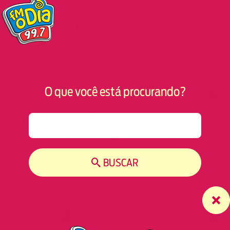
O que você está procurando?
S
e
a
r
BUSCAR
c
h