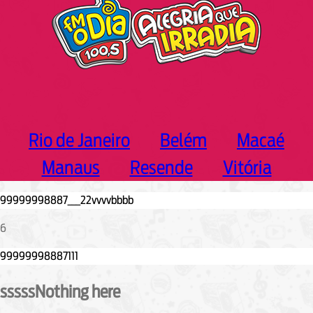
Rio de Janeiro
Belém
Macaé
Manaus
Resende
Vitória
6
sssssNothing here