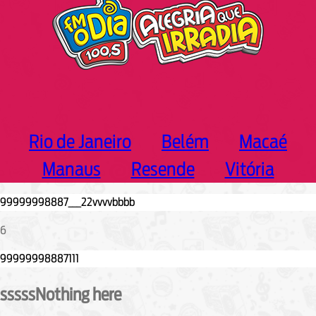
Rio de Janeiro
Belém
Macaé
Manaus
Resende
Vitória
6
sssssNothing here