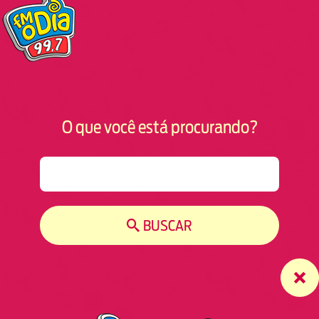
O que você está procurando?
S
e
a
r
BUSCAR
c
h