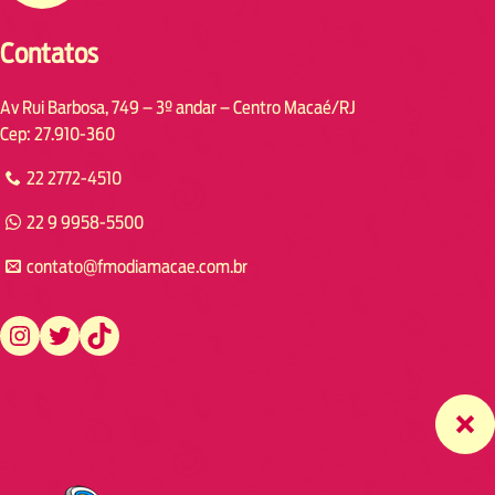
Contatos
Av Rui Barbosa, 749 – 3º andar – Centro Macaé/RJ
Cep: 27.910-360
22 2772-4510
22 9 9958-5500
contato@fmodiamacae.com.br
https://www.instagram.com/fmodia.macae/
https://twitter.com/fmodia.macae/
https://www.tiktok.com/@fmodia.macae