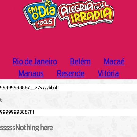
Rio de Janeiro
Belém
Macaé
Manaus
Resende
Vitória
6
sssssNothing here