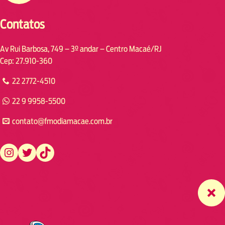
Contatos
Av Rui Barbosa, 749 – 3º andar – Centro Macaé/RJ
Cep: 27.910-360
22 2772-4510
22 9 9958-5500
contato@fmodiamacae.com.br
https://www.instagram.com/fmodia.macae/
https://twitter.com/fmodia.macae/
https://www.tiktok.com/@fmodia.macae