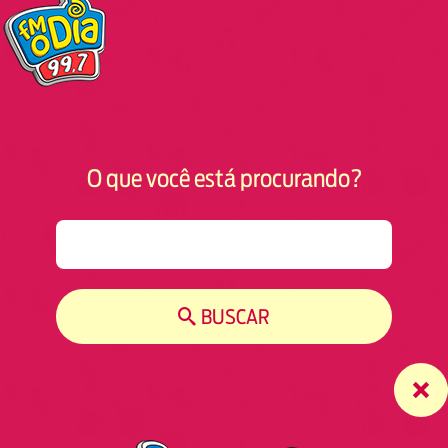
O que você está procurando?
S
e
a
r
BUSCAR
c
h