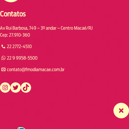
Contatos
Av Rui Barbosa, 749 – 3º andar – Centro Macaé/RJ
Cep: 27.910-360
22 2772-4510
22 9 9958-5500
contato@fmodiamacae.com.br
https://www.instagram.com/fmodia.macae/
https://twitter.com/fmodia.macae/
https://www.tiktok.com/@fmodia.macae