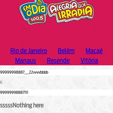
Rio de Janeiro
Belém
Macaé
Manaus
Resende
Vitória
6
sssssNothing here