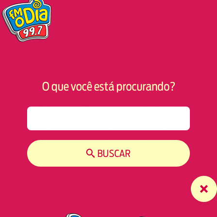
O que você está procurando?
S
e
a
r
BUSCAR
c
h