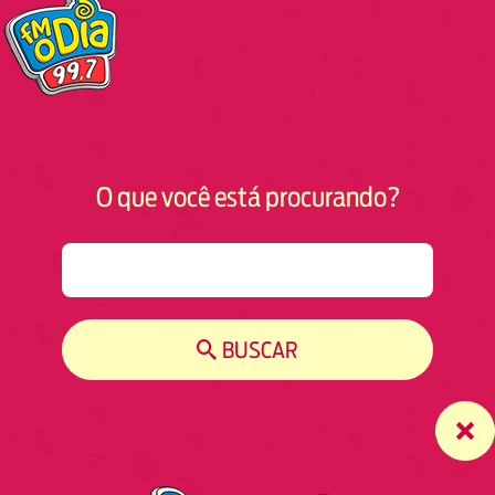
O que você está procurando?
S
e
a
r
BUSCAR
c
h