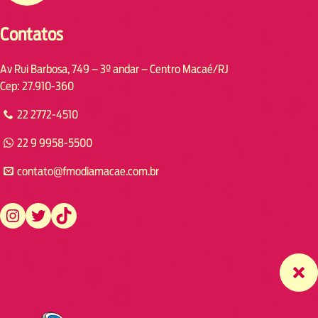
Contatos
Av Rui Barbosa, 749 – 3º andar – Centro Macaé/RJ
Cep: 27.910-360
22 2772-4510
22 9 9958-5500
contato@fmodiamacae.com.br
https://www.instagram.com/fmodia.macae/
https://twitter.com/fmodia.macae/
https://www.tiktok.com/@fmodia.macae