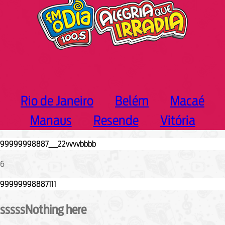
Rio de Janeiro
Belém
Macaé
Manaus
Resende
Vitória
6
sssssNothing here