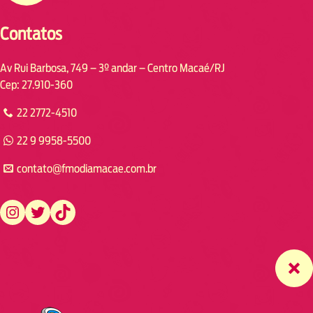
Contatos
Av Rui Barbosa, 749 – 3º andar – Centro Macaé/RJ
Cep: 27.910-360
22 2772-4510
22 9 9958-5500
contato@fmodiamacae.com.br
https://www.instagram.com/fmodia.macae/
https://twitter.com/fmodia.macae/
https://www.tiktok.com/@fmodia.macae