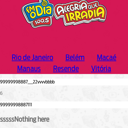
Rio de Janeiro
Belém
Macaé
Manaus
Resende
Vitória
6
sssssNothing here