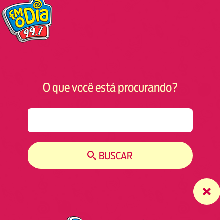
O que você está procurando?
S
e
a
r
BUSCAR
c
h