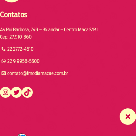
Contatos
Av Rui Barbosa, 749 – 3º andar – Centro Macaé/RJ
Cep: 27.910-360
22 2772-4510
22 9 9958-5500
contato@fmodiamacae.com.br
https://www.instagram.com/fmodia.macae/
https://twitter.com/fmodia.macae/
https://www.tiktok.com/@fmodia.macae