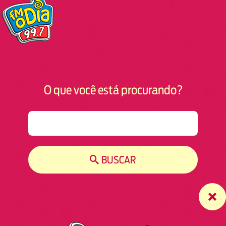
O que você está procurando?
S
e
a
r
BUSCAR
c
h