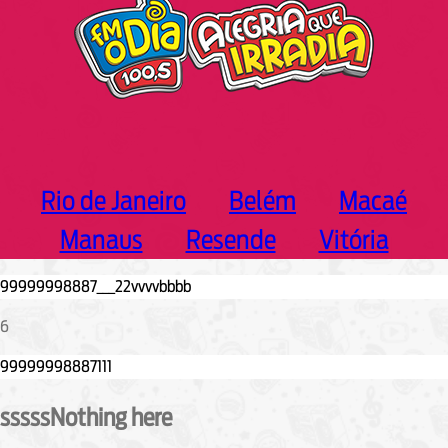
Rio de Janeiro
Belém
Macaé
Manaus
Resende
Vitória
6
sssssNothing here