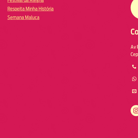
Festival da Alegria
Respeita Minha História
Semana Maluca
Co
Av 
Cep
https://www.instagram.com/fmodia.macae/