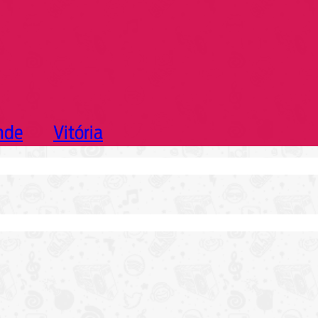
nde
Vitória