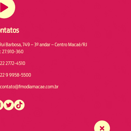
ntatos
Rui Barbosa, 749 – 3º andar – Centro Macaé/RJ
: 27.910-360
22 2772-4510
22 9 9958-5500
contato@fmodiamacae.com.br
https://twitter.com/fmodia.macae/
https://www.tiktok.com/@fmodia.macae