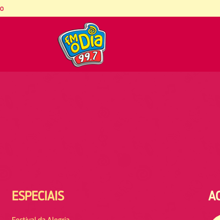
co
ESPECIAIS
A