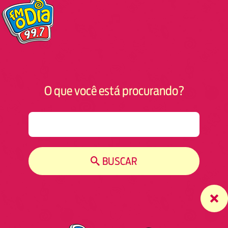
O que você está procurando?
S
e
a
r
BUSCAR
c
h