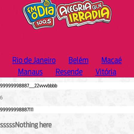
Rio de Janeiro
Belém
Macaé
Manaus
Resende
Vitória
6
sssssNothing here