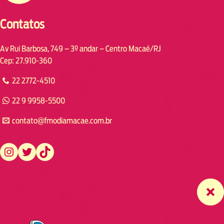
Contatos
Av Rui Barbosa, 749 – 3º andar – Centro Macaé/RJ
Cep: 27.910-360
22 2772-4510
22 9 9958-5500
contato@fmodiamacae.com.br
https://www.instagram.com/fmodia.macae/
https://twitter.com/fmodia.macae/
https://www.tiktok.com/@fmodia.macae