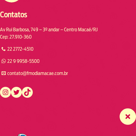
Contatos
Av Rui Barbosa, 749 – 3º andar – Centro Macaé/RJ
Cep: 27.910-360
22 2772-4510
22 9 9958-5500
contato@fmodiamacae.com.br
https://www.instagram.com/fmodia.macae/
https://twitter.com/fmodia.macae/
https://www.tiktok.com/@fmodia.macae