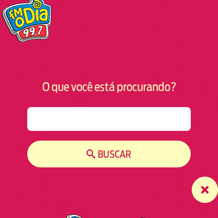
O que você está procurando?
S
e
a
r
BUSCAR
c
h