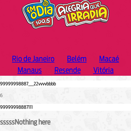
Rio de Janeiro
Belém
Macaé
Manaus
Resende
Vitória
6
sssssNothing here