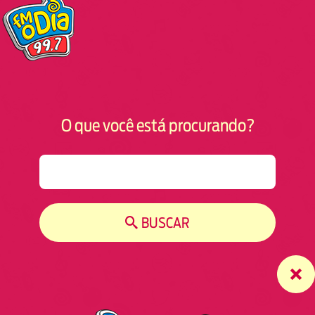
O que você está procurando?
S
e
a
r
BUSCAR
c
h