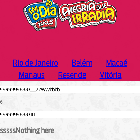
Rio de Janeiro
Belém
Macaé
Manaus
Resende
Vitória
6
sssssNothing here