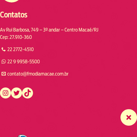
Contatos
Av Rui Barbosa, 749 – 3º andar – Centro Macaé/RJ
Cep: 27.910-360
22 2772-4510
22 9 9958-5500
contato@fmodiamacae.com.br
https://www.instagram.com/fmodia.macae/
https://twitter.com/fmodia.macae/
https://www.tiktok.com/@fmodia.macae