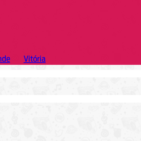
nde
Vitória