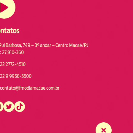
ntatos
Rui Barbosa, 749 – 3º andar – Centro Macaé/RJ
: 27.910-360
22 2772-4510
22 9 9958-5500
contato@fmodiamacae.com.br
https://twitter.com/fmodia.macae/
https://www.tiktok.com/@fmodia.macae