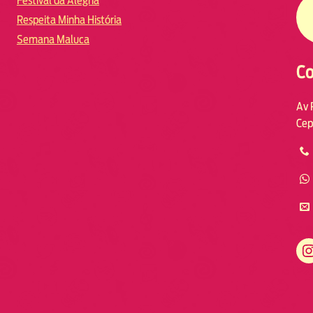
Festival da Alegria
Respeita Minha História
Semana Maluca
Co
Av 
Cep
https://www.instagram.com/fmodia.macae/