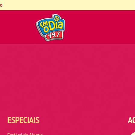
co
ESPECIAIS
A